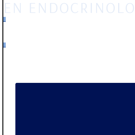
EN ENDOCRINOLO
_
_